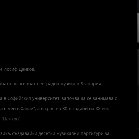
ен Йосиф Цанков.
нната шлагерната естрадна музика в България.
а в Софийския университет, започва да се занимава с
 с мен в Хавай”, а в края на 30-е години на ХХ век
 “Цанков”.
зика, създавайки десетки музикални партитури за