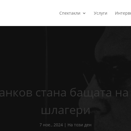
Спектакли
Услуги
Интерв
анков стана бащата на
шлагери
7 ное., 2024
|
На този ден