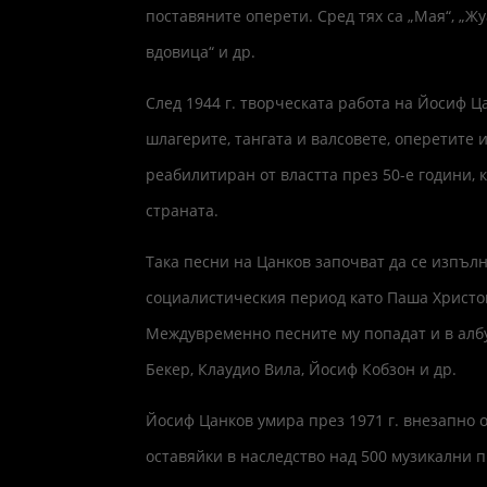
поставяните оперети. Сред тях са „Мая“, „Жу
вдовица“ и др.
След 1944 г. творческата работа на Йосиф Ц
шлагерите, тангата и валсовете, оперетите 
реабилитиран от властта през 50-е години, 
страната.
Така песни на Цанков започват да се изпълн
социалистическия период като Паша Христо
Междувременно песните му попадат и в ал
Бекер, Клаудио Вила, Йосиф Кобзон и др.
Йосиф Цанков умира през 1971 г. внезапно 
оставяйки в наследство над 500 музикални 