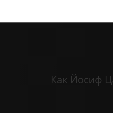
Как Йосиф Ц