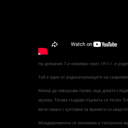
На днешния 7-и ноември през 1911 г. е род
Той е един от родоначалниците на съвреме
Макар да завършва право, още докато следв
музика. Тогава създава първата си песен “Ела
вече свири с култовия за времето си квартет
Междувременно се занимава и театрална му