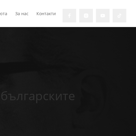
юта
За нас
Контакти
 българските