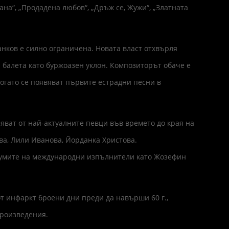
ана“, „Продадена любов“, „Дръж се, Жужи“, „Златната
анков е силно ограничена. Новата власт отхвърля
и балета като буржоазен уклон. Композиторът обаче е
когато се появяват първите естрадни песни в
яват от най-актуалните певци във времето до края на
ва, Лили Иванова, Йорданка Христова.
бумите на международни изпълнители като Жозефин
от инфаркт броени дни преди да навърши 60 г.,
произведения.