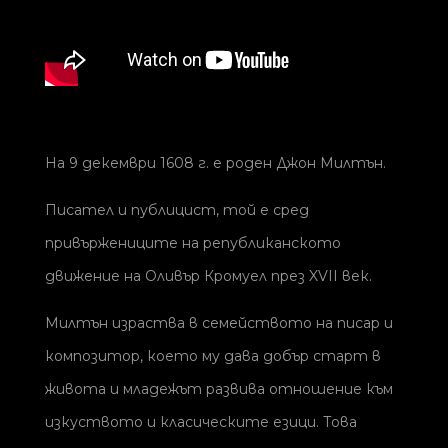
На 9 декември 1608 г. е роден Джон Милтън.
Писател и публицист, той е сред
привържениците на републиканското
движение на Оливър Кромуел през XVII век.
Милтън израства в семейството на писар и
композитор, което му дава добър старт в
живота и младежът развива отношение към
изкуството и класическите езици. Това