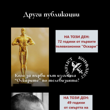
Други публикации
Кога за първи път излъчиха
“Оскарите” по телевизията?