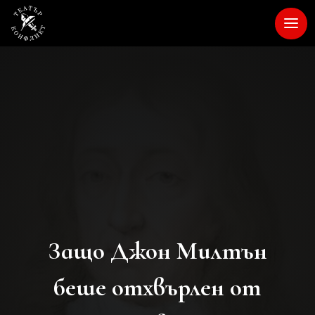
Защо Джон Милтън
беше отхвърлен от