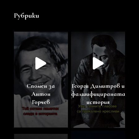
Рубрики
Спомен за
Георги Димитров и
Антон
фалшифицираната
Горчев
история