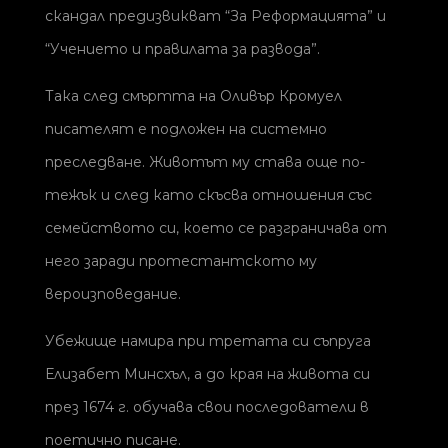
скандал предизвикват “За Реформацията” и
“Учението и правилата за развода”.
Така след смъртта на Оливър Кромуел
писателят е подложен на системно
преследване. Животът му става още по-
тежък и след като скъсва отношения със
семейството си, което се разграничава от
него заради протестантското му
вероизповедание.
Убежище намира при третата си съпруга
Елизабет Минсхъл, а до края на живота си
през 1674 г. обучава свои последователи в
поетично писане.