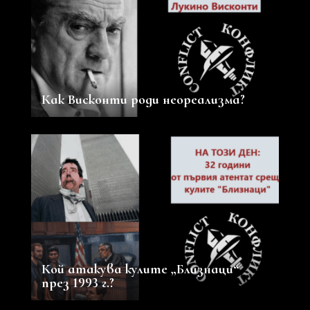
Как Висконти роди неореализма?
Кой атакува кулите „Близнаци“
през 1993 г.?