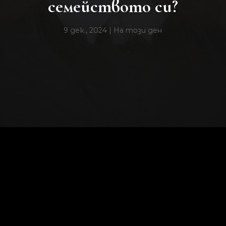
семейството си?
9 дек., 2024
|
На този ден