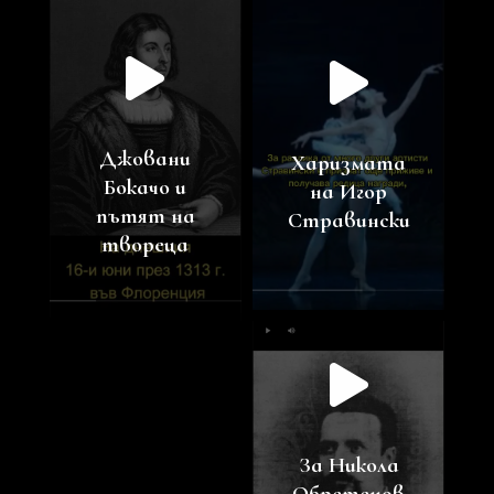
Една година
„На Този
Ден“!
Джовани
Харизмата
Бокачо и
на Игор
пътят на
Стравински
твореца
За Никола