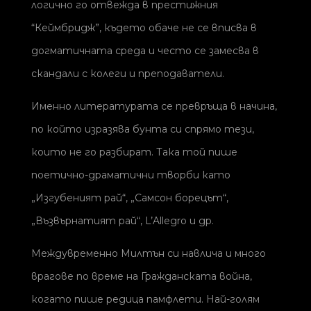
логично го отвежда в престижния
“Кеймбридж”, където обаче не се вписва в
догматичната среда и често се замесва в
скандали с колеги и преподаватели.
Именно литературата се превръща в начина,
по който изразява бунта си спрямо тези,
които не го разбират. Така той пише
поетично-драматични творби като
„Изгубеният рай“, „Самсон борецът“,
„Възвърнатият рай“, L’Allegro и др.
Междувременно Милтън си навлича и много
врагове по време на Гражданската война,
когато пише редица памфлети. Най-голям